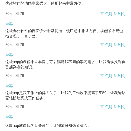
这款软件的功能非常强大，使用起来非常方便。
2025-08-28
支持
[0]
反对
[0]
游客
这款办公软件的界面设计非常简洁，使用起来非常方便。功能的布局也
很合理，一目了然。
2025-08-28
支持
[0]
反对
[0]
游客
这款app的课程非常丰富，可以满足我不同的学习需求，让我能够找到自
己感兴趣的知识。
2025-08-28
支持
[0]
反对
[0]
游客
这款app是我工作上的得力助手，让我的工作效率提高了50%，让我能够
更轻松地完成工作任务。
2025-08-28
支持
[0]
反对
[0]
游客
这款app就像我的财务顾问，让我能够省钱又省心。